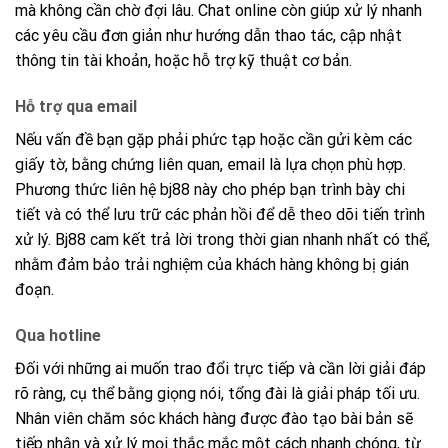
mà không cần chờ đợi lâu. Chat online còn giúp xử lý nhanh
các yêu cầu đơn giản như hướng dẫn thao tác, cập nhật
thông tin tài khoản, hoặc hỗ trợ kỹ thuật cơ bản.
Hỗ trợ qua email
Nếu vấn đề bạn gặp phải phức tạp hoặc cần gửi kèm các
giấy tờ, bằng chứng liên quan, email là lựa chọn phù hợp.
Phương thức liên hệ bj88 này cho phép bạn trình bày chi
tiết và có thể lưu trữ các phản hồi để dễ theo dõi tiến trình
xử lý. Bj88 cam kết trả lời trong thời gian nhanh nhất có thể,
nhằm đảm bảo trải nghiệm của khách hàng không bị gián
đoạn.
Qua hotline
Đối với những ai muốn trao đổi trực tiếp và cần lời giải đáp
rõ ràng, cụ thể bằng giọng nói, tổng đài là giải pháp tối ưu.
Nhân viên chăm sóc khách hàng được đào tạo bài bản sẽ
tiếp nhận và xử lý mọi thắc mắc một cách nhanh chóng, từ