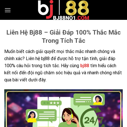
Skip
to
content
Liên Hệ Bj88 – Giải Đáp 100% Thắc Mắc
Trong Tích Tắc
Muốn biết cách giải quyết mọi thắc mắc nhanh chóng và
chính xác? Liên hệ bj88 để được hỗ trợ tận tình, giải đáp
100% câu hỏi trong tích tắc. Hãy cùng
bj88
tìm hiểu cách
kết nối đến đội ngũ chăm sóc hiệu quả và nhanh chóng nhất
qua bài viết dưới đây.