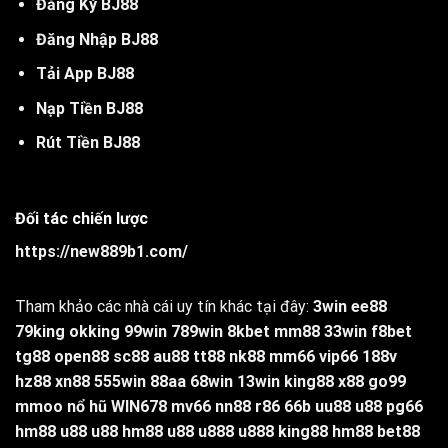
Đăng Ký BJ88
Đăng Nhập BJ88
Tải App BJ88
Nạp Tiền BJ88
Rút Tiền BJ88
Đối tác chiến lược
https://new889b1.com/
Tham khảo các nhà cái uy tín khác tại đây:
3win
ee88
79king
okking
99win
789win
8kbet
mm88
33win
f8bet
tg88
open88
sc88
au88
tt88
nk88
mm66
vip66
188v
hz88
xn88
555win
88aa
68win
13win
king88
x88
go99
mmoo
nổ hũ
WIN678
mv66
nn88
r86
66b
uu88
u88
pg66
hm88
u88
u88
hm88
u88
u888
u888
king88
hm88
bet88