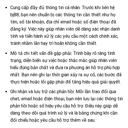
Cung cấp đầy đủ thông tin cá nhân: Trước khi liên hệ
bj88, bạn nên chuẩn bị các thông tin cần thiết như họ
tên, số tài khoản, địa chỉ email hoặc số điện thoại đã
đăng ký. Việc này giúp nhân viên dễ dàng xác nhận danh
tính và tiến hành xử lý các yêu cầu một cách chính xác,
tránh nhầm lẫn hay trì hoãn không cần thiết.
Mô tả chi tiết vấn đề gặp phải: Trình bày rõ ràng tình
trạng, diễn biến sự việc hoặc thắc mắc giúp nhân viên
hiểu đúng bản chất và đưa ra phương án hỗ trợ phù hợp
nhất. Bạn nên ghi lại thời gian xảy ra sự cố, các bước đã
thực hiện hoặc lỗi gặp phải để tăng hiệu quả giải quyết.
Ghi nhận và lưu trữ các phản hồi: Mỗi lần trao đổi qua
chat, email hoặc điện thoại, bạn nên lưu lại các thông tin
phản hồi hoặc số hiệu yêu cầu hỗ trợ. Điều này giúp dễ
dàng theo dõi quá trình xử lý và là bằng chứng khi cần
đối chiếu hoặc yêu cầu hỗ trợ thêm về sau.