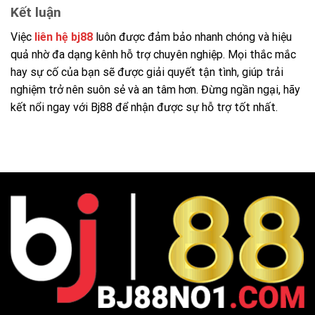
Kết luận
Việc
liên hệ bj88
luôn được đảm bảo nhanh chóng và hiệu
quả nhờ đa dạng kênh hỗ trợ chuyên nghiệp. Mọi thắc mắc
hay sự cố của bạn sẽ được giải quyết tận tình, giúp trải
nghiệm trở nên suôn sẻ và an tâm hơn. Đừng ngần ngại, hãy
kết nổi ngay với Bj88 để nhận được sự hỗ trợ tốt nhất.