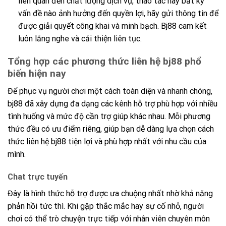
liên quan đến chất lượng dịch vụ, thao tác hay bất kỳ
vấn đề nào ảnh hưởng đến quyền lợi, hãy gửi thông tin để
được giải quyết công khai và minh bạch. Bj88 cam kết
luôn lắng nghe và cải thiện liên tục.
Tổng hợp các phương thức liên hệ bj88 phổ
biến hiện nay
Để phục vụ người chơi một cách toàn diện và nhanh chóng,
bj88 đã xây dựng đa dạng các kênh hỗ trợ phù hợp với nhiều
tình huống và mức độ cần trợ giúp khác nhau. Mỗi phương
thức đều có ưu điểm riêng, giúp bạn dễ dàng lựa chọn cách
thức liên hệ bj88 tiện lợi và phù hợp nhất với nhu cầu của
mình.
Chat trực tuyến
Đây là hình thức hỗ trợ được ưa chuộng nhất nhờ khả năng
phản hồi tức thì. Khi gặp thắc mắc hay sự cố nhỏ, người
chơi có thể trò chuyện trực tiếp với nhân viên chuyên môn