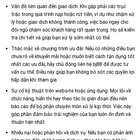
Vấn đề liên quan đến giao dịch: Khi gặp phải các trục
trặc trong quá trình nạp hoặc rút tiền, ví dụ như chậm xử
lý hoặc giao dịch không thành công, việc báo ngay cho
đội ngũ chăm sóc khách hàng rất quan trọng. Họ sẽ kiểm
tra chi tiết và giúp bạn xử lý sớm nhất có thể.
Thắc mắc về chương trình ưu đãi: Nếu có những điều bạn
chưa rõ về khuyến mãi hoặc muốn biết cách tận dụng tốt
nhất các ưu đãi, hãy chủ động liên hệ bj88 để được tư
vấn cụ thể. Điều này giúp bạn không bỏ sót các quyền lợi
hấp dẫn khi tham gia.
Sự cố kỹ thuật trên website hoặc ứng dụng: Mọi lỗi về
chức năng, hiển thị hay thao tác bị gián đoạn đều nên
báo cáo để bộ phận chuyên môn xử lý kịp thời. Việc này
góp phần đảm bảo trải nghiệm của bạn luôn ổn định và
thuận tiện nhất.
Khiếu nại hoặc phản hồi về dịch vụ: Nếu bạn có phản ánh