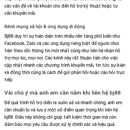
các vấn đề về tài khoản cho đến hỗ trợ kỹ thuật hoặc tư
vấn khuyến mãi.
Kênh mạng xã hội & ứng dụng di động
Bj88 duy trì sự hiện diện trên nhiều nền tảng phổ biến như
Facebook, Zalo và các ứng dụng riêng biệt để người chơi
tiện theo dõi thông tin mới nhất cũng như liên hệ nhận hỗ
trợ mọi lúc, mọi nơi. Các kênh này rất thuận tiện cho việc
cập nhật nhanh các chương trình khuyến mãi, tin tức sự kiện
và đồng thời cũng là cách để gửi phản hồi hoặc câu hỏi trực
tiếp.
Vài chú ý mà anh em cần nắm khi liên hệ bj88
Để quá trình hỗ trợ diễn ra suôn sẻ và nhanh chóng, anh em
cần chuẩn bị và lưu ý một số điểm quan trọng khi liên hệ
bj88. Điều này không chỉ giúp tiết kiệm thời gian mà còn
đảm bảo mọi yêu cầu được xử lý chính xác và hiệu quả.