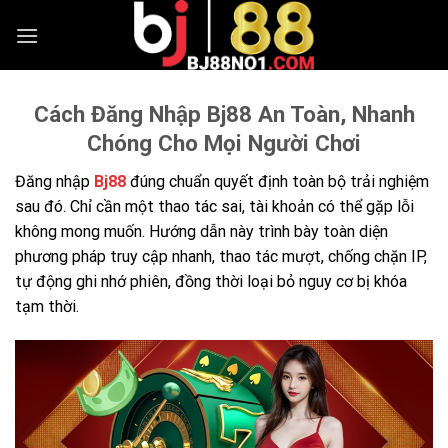
Skip
to
content
Cách Đăng Nhập Bj88 An Toàn, Nhanh
Chóng Cho Mọi Người Chơi
Đăng nhập
Bj88
đúng chuẩn quyết định toàn bộ trải nghiệm
sau đó. Chỉ cần một thao tác sai, tài khoản có thể gặp lỗi
không mong muốn. Hướng dẫn này trình bày toàn diện
phương pháp truy cập nhanh, thao tác mượt, chống chặn IP,
tự động ghi nhớ phiên, đồng thời loại bỏ nguy cơ bị khóa
tạm thời.