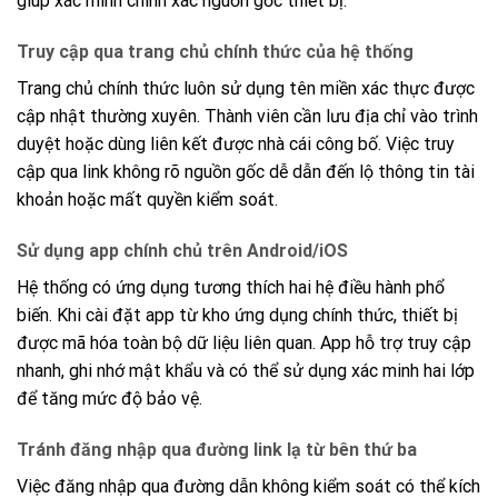
giúp xác minh chính xác nguồn gốc thiết bị.
Truy cập qua trang chủ chính thức của hệ thống
Trang chủ chính thức luôn sử dụng tên miền xác thực được
cập nhật thường xuyên. Thành viên cần lưu địa chỉ vào trình
duyệt hoặc dùng liên kết được nhà cái công bố. Việc truy
cập qua link không rõ nguồn gốc dễ dẫn đến lộ thông tin tài
khoản hoặc mất quyền kiểm soát.
Sử dụng app chính chủ trên Android/iOS
Hệ thống có ứng dụng tương thích hai hệ điều hành phổ
biến. Khi cài đặt app từ kho ứng dụng chính thức, thiết bị
được mã hóa toàn bộ dữ liệu liên quan. App hỗ trợ truy cập
nhanh, ghi nhớ mật khẩu và có thể sử dụng xác minh hai lớp
để tăng mức độ bảo vệ.
Tránh đăng nhập qua đường link lạ từ bên thứ ba
Việc đăng nhập qua đường dẫn không kiểm soát có thể kích