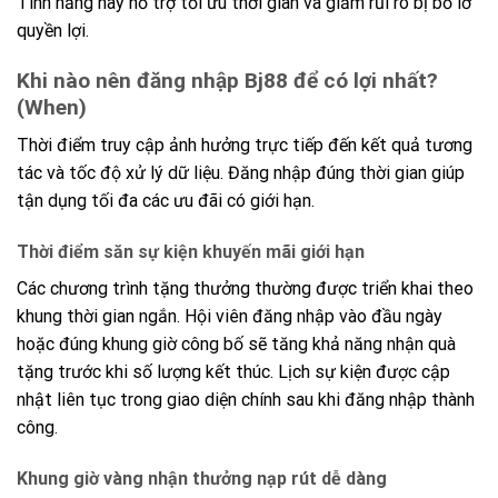
Tính năng này hỗ trợ tối ưu thời gian và giảm rủi ro bị bỏ lỡ
quyền lợi.
Khi nào nên đăng nhập Bj88 để có lợi nhất?
(When)
Thời điểm truy cập ảnh hưởng trực tiếp đến kết quả tương
tác và tốc độ xử lý dữ liệu. Đăng nhập đúng thời gian giúp
tận dụng tối đa các ưu đãi có giới hạn.
Thời điểm săn sự kiện khuyến mãi giới hạn
Các chương trình tặng thưởng thường được triển khai theo
khung thời gian ngắn. Hội viên đăng nhập vào đầu ngày
hoặc đúng khung giờ công bố sẽ tăng khả năng nhận quà
tặng trước khi số lượng kết thúc. Lịch sự kiện được cập
nhật liên tục trong giao diện chính sau khi đăng nhập thành
công.
Khung giờ vàng nhận thưởng nạp rút dễ dàng