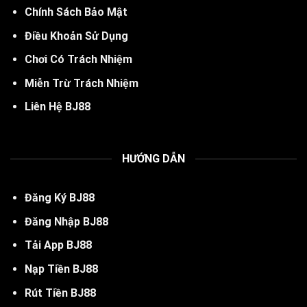
Chính Sách Bảo Mật
Điều Khoản Sử Dụng
Chơi Có Trách Nhiệm
Miễn Trừ Trách Nhiệm
Liên Hệ BJ88
HƯỚNG DẪN
Đăng Ký BJ88
Đăng Nhập BJ88
Tải App BJ88
Nạp Tiền BJ88
Rút Tiền BJ88