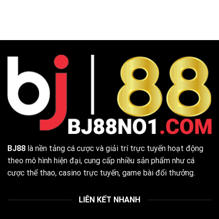
BJ88
là nền tảng cá cược và giải trí trực tuyến hoạt động
theo mô hình hiện đại, cung cấp nhiều sản phẩm như cá
cược thể thao, casino trực tuyến, game bài đổi thưởng.
LIÊN KẾT NHANH